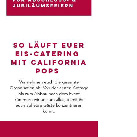
Jubiläumsfeiern
Wenn ein besonderes Kapitel zu
Ende geht oder ein neues
beginnt, verdient das eine
besondere Feier. Und die
So läuft euer
verdient ein besonderes Eis.
Eis-Catering
mit California
Pops
Wir nehmen euch die gesamte
Organisation ab. Von der ersten Anfrage
bis zum Abbau nach dem Event
kümmern wir uns um alles, damit ihr
euch auf eure Gäste konzentrieren
könnt.