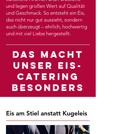
und legen großen Wert auf Qualität
und Geschmack. So entsteht ein Eis,
das nicht nur gut aussieht, sondern
auch überzeugt – ehrlich, hochwertig
und mit viel Liebe hergestellt.
DAS MACHT
UNSER EIS-
CATERING
BESONDERS
Eis am Stiel anstatt Kugeleis