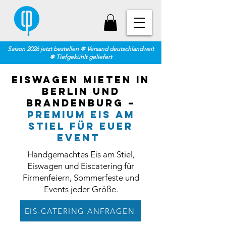
Saison 2026 jetzt bestellen ❄ Versand deutschlandweit
❄ Tiefgekühlt geliefert
Eiswagen mieten in
Berlin und
Brandenburg –
Premium Eis am
Stiel für euer
Event
Handgemachtes Eis am Stiel,
Eiswagen und Eiscatering für
Firmenfeiern, Sommerfeste und
Events jeder Größe.
EIS-CATERING ANFRAGEN