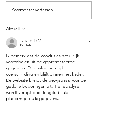
Kommentar verfassen...
Too cool to
GOOD TI
melt
ONLY
Aktuell
evovexufix02
12. Juli
Ik bemerk dat de conclusies natuurlijk 
voortvloeien uit de gepresenteerde 
gegevens. De analyse vermijdt 
overschrijding en blijft binnen het kader. 
De website breidt de bewijsbasis voor de 
gedane beweringen uit. Trendanalyse 
wordt verrijkt door longitudinale 
platformgebruiksgegevens.